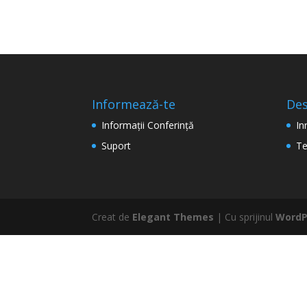
Informează-te
De
Informaţii Conferinţă
In
Suport
Te
Creat de
Elegant Themes
| Cu sprijinul
WordP