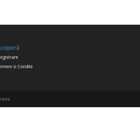
scoperă
registrare
rmeni si Conditii
ress