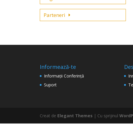
Parteneri
Informează-te
De
Informaţii Conferinţă
In
Suport
Te
Creat de
Elegant Themes
| Cu sprijinul
WordP