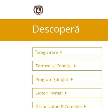
Descoperă
Ȋnregistrare
Termeni şi Condiţii
Program Științific
Lectori Invitați
Organizatori & Comitete