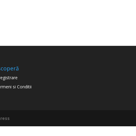
scoperă
registrare
rmeni si Conditii
ress